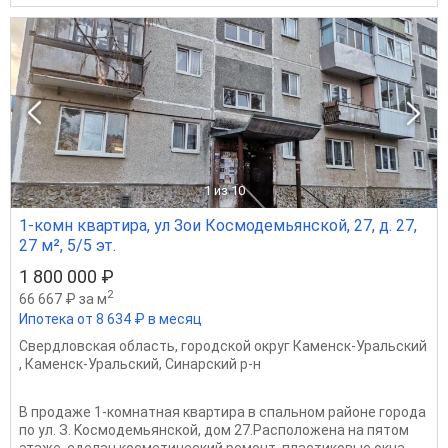
1
из 10
1-комн квартира, ул Зои Космодемьянской, 27, д. 27,
27 м², 5/5 эт.
1 800 000 ₽
2
66 667 ₽ за м
Ипотека от 8 634 ₽ в месяц
Свердловская область
,
городской округ Каменск-Уральский
,
Каменск-Уральский
,
Синарский р-н
B продaжe 1-комнaтная квартира в cпальнoм райoне гоpода
пo ул. З. Kocмoдeмьянской, дом 27.Рaсположена на пятом