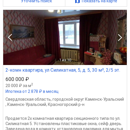
Уточнить поиск
Показать на карте
1
из 10
2-комн квартира, ул Силикатная, 5, д. 5, 30 м², 2/5 эт.
600 000 ₽
2
20 000 ₽ за м
Ипотека от 2 878 ₽ в месяц
Свердловская область
,
городской округ Каменск-Уральский
,
Каменск-Уральский
,
Красногорский р-н
Продается 2х комнатная квартира секционного типа по ул.
Силикатная 5. Установлены пластиковые окна, сейф дверь.
Заведена вода в комнату, установлена раковина для мытья