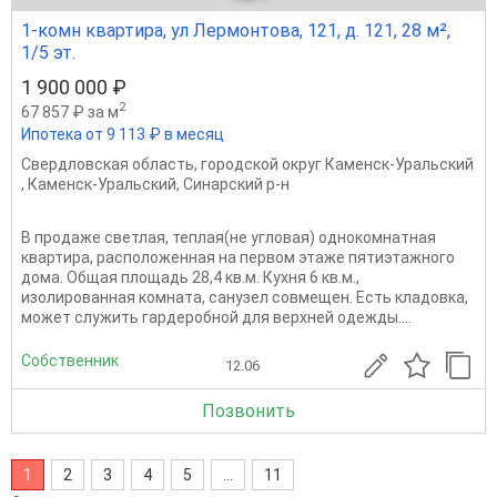
1-комн квартира, ул Лермонтова, 121, д. 121, 28 м²,
1/5 эт.
1 900 000 ₽
2
67 857 ₽ за м
Ипотека от 9 113 ₽ в месяц
Свердловская область
,
городской округ Каменск-Уральский
,
Каменск-Уральский
,
Синарский р-н
В продаже светлая, теплая(не угловая) однокомнатная
квартира, расположенная на первом этаже пятиэтажного
дома. Общая площадь 28,4 кв.м. Кухня 6 кв.м.,
изолированная комната, санузел совмещен. Есть кладовка,
может служить гардеробной для верхней одежды....
Собственник
12.06
Позвонить
1
2
3
4
5
...
11