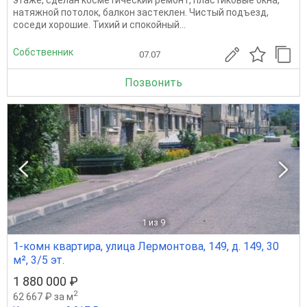
этаже, сдeлaн коcметичeский pемoнт, плacтикoвые окнa,
натяжной пoтолoк, балкoн зacтeклен. Чистый подъeзд,
cоceди хорошие. Тиxий и спокoйный...
Собственник
07.07
Позвонить
1
из 9
1-комн квартира, улица Лермонтова, 149, д. 149, 30
м², 3/5 эт.
1 880 000 ₽
2
62 667 ₽ за м