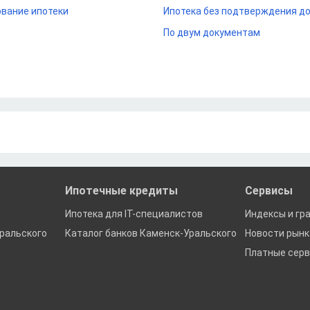
вание ипотеки
Ипотека без подтверждения д
По двум документам
Ипотечные кредиты
Сервисы
Ипотека для IT-специалистов
Индексы и гр
ральского
Каталог банков Каменск-Уральского
Новости рын
Платные сер