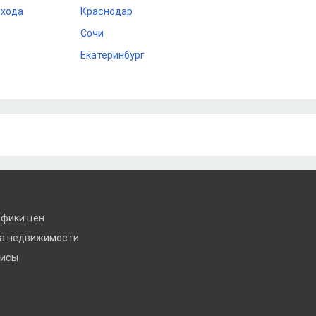
охода
Краснодар
Сочи
Екатеринбург
афики цен
ка недвижимости
висы