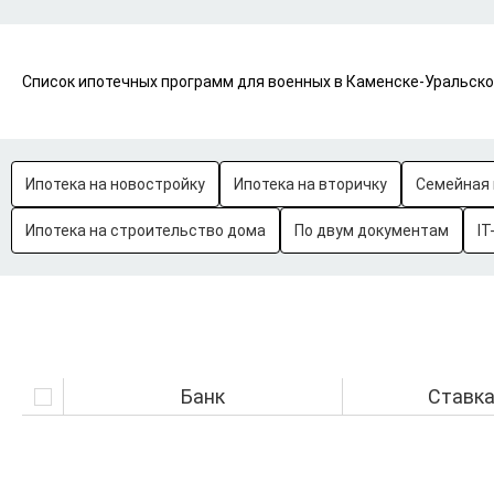
Список ипотечных программ для военных в Каменске-Уральском
Ипотека на новостройку
Ипотека на вторичку
Семейная 
Ипотека на строительство дома
По двум документам
IT
Банк
Ставк