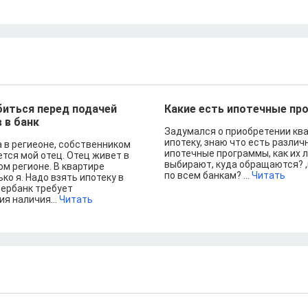
иться перед подачей
Какие есть ипотечные п
 в банк
Задумался о приобретении кв
ипотеку, знаю что есть различ
а в региеоне, собственником
ипотечные программы, как их 
тся мой отец. Отец живет в
выбирают, куда обращаются? ,
м регионе. В квартире
по всем банкам? ...
Читать
ко я. Надо взять ипотеку в
бербанк требует
я наличия...
Читать