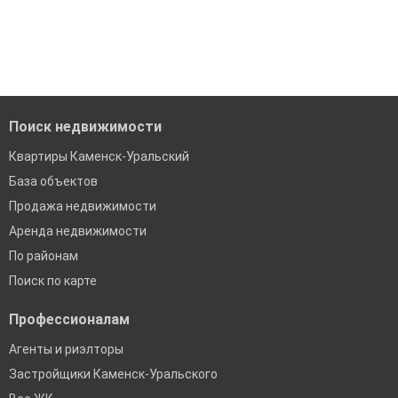
'Сохраните результаты поиска и возвращайтесь к нему,
модерацию
когда это будет нужно'
Удобный поиск, есть подписка на новые объявления
Помогаем с подбором выгодных ипотечных программ в
банках в Каменске-Уральском
Поиск недвижимости
Квартиры Каменск-Уральский
База объектов
Продажа недвижимости
Аренда недвижимости
По районам
Поиск по карте
Профессионалам
Агенты и риэлторы
Застройщики Каменск-Уральского