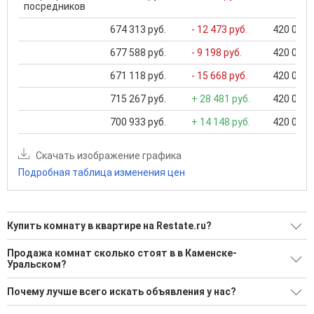
посредников
674 313 руб.
- 12 473 руб.
420 000 .
677 588 руб.
- 9 198 руб.
420 000 .
671 118 руб.
- 15 668 руб.
420 000 .
715 267 руб.
+ 28 481 руб.
420 000 .
700 933 руб.
+ 14 148 руб.
420 000 .
Скачать изображение графика
Подробная таблица изменения цен
Купить комнату в квартире на Restate.ru?
Ищите, как Купить комнату в квартире?
Продажа комнат сколько стоят в в Каменске-
Уральском?
9 актуальных и проверенных объявлений
Минимальная цена: 440 000 Р. Максимальная цена: 1 100
Воспользуйтесь нашим поиском по новостройкам, для
Почему лучше всего искать объявления у нас?
000 Р; Средняя: 670 900 Р
подбора подходящего вам варианта
Все объявления проверены и проходят строгую