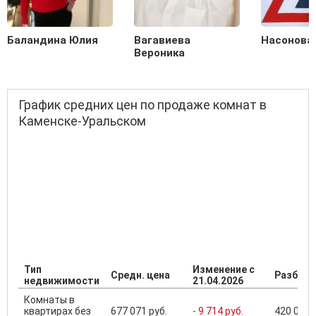
Баландина Юлия
Вагавиева
Насонова
Вероника
График средних цен по продаже комнат в
Каменске-Уральском
Тип
Изменение с
Средн. цена
Разброс
недвижимости
21.04.2026
Комнаты в
квартирах без
677 071 руб.
- 9 714 руб.
420 000 .