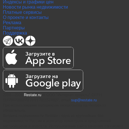
Индексы и графики цен
Новости рынка недвижимости
Платные сервисы
О проекте и контакты
Реклама
Партнеры
Поддержка
2004—2026
Restate.ru
® ООО "Интернет проекты" ОГРН
1147847086870 ИНН 7811574827, email
sup@restate.ru
При использовании материалов гиперссылка на Restate.ru
обязательна.
Витрина недвижимости Restate - одна из крупнейших баз
недвижимости России и агрегатор новостроек и предложений
застройщиков и агентств. Использование сайта означает согласие с