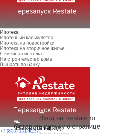
Ипотека
Ипотечный калькулятор
Ипотека на новостройки
Ипотека на вторичное жилье
Семейная ипотека
На строительство дома
Выбрать по банку
Вход на Restate.ru
Оставить оценку о странице
Выбрать город
Email
+7 (800) 101-0237