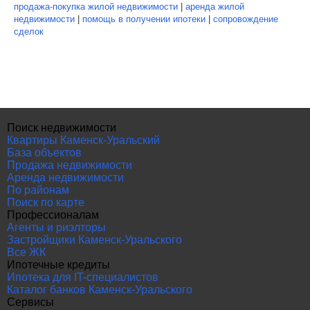
продажа-покупка жилой недвижимости
|
аренда жилой
недвижимости
|
помощь в получении ипотеки
|
сопровождение
сделок
Поиск недвижимости
Квартиры Каменск-Уральский
База объектов
Продажа недвижимости
Аренда недвижимости
По районам
Поиск по карте
Профессионалам
Агенты и риэлторы
Застройщики Каменск-Уральского
Все ЖК
Ипотечные кредиты
Ипотека для IT-специалистов
Каталог банков Каменск-Уральского
Сервисы