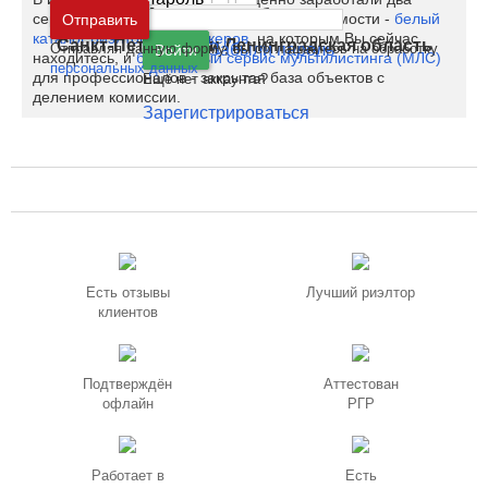
Москва
и
Московская область
сервиса для специалистов рынка недвижимости -
белый
Отправить
каталог риэлторов и брокеров
, на которым Вы сейчас
Санкт-Петербург
и
Ленинградская область
Отправляя данную форму, вы соглашаетесь на обработку
Забыли пароль
Войти
находитесь, и
бесплатный сервис мультилистинга (МЛС)
персональных данных
для профессионалов - закрытая база объектов с
Ещё нет аккаунта?
делением комиссии.
Зарегистрироваться
Есть отзывы
Лучший риэлтор
клиентов
Подтверждён
Аттестован
офлайн
РГР
Работает в
Есть