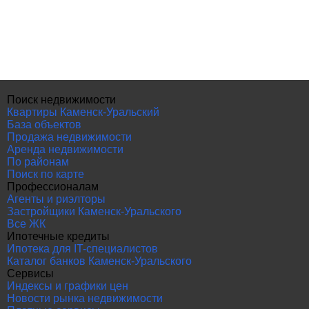
Поиск недвижимости
Квартиры Каменск-Уральский
База объектов
Продажа недвижимости
Аренда недвижимости
По районам
Поиск по карте
Профессионалам
Агенты и риэлторы
Застройщики Каменск-Уральского
Все ЖК
Ипотечные кредиты
Ипотека для IT-специалистов
Каталог банков Каменск-Уральского
Сервисы
Индексы и графики цен
Новости рынка недвижимости