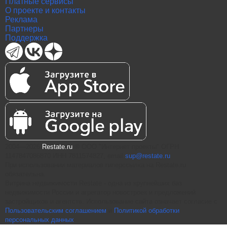
Платные сервисы
О проекте и контакты
Реклама
Партнеры
Поддержка
2004—2026
Restate.ru
® ООО "Интернет проекты" ОГРН
1147847086870 ИНН 7811574827, email
sup@restate.ru
При использовании материалов гиперссылка на Restate.ru
обязательна.
Витрина недвижимости Restate - одна из крупнейших баз
недвижимости России и агрегатор новостроек и предложений
застройщиков и агентств. Использование сайта означает согласие с
Пользовательским соглашением
и
Политикой обработки
персональных данных