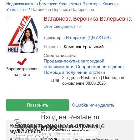
Недвижимость в Каменске-Уральском
/
Риэлторы Каменск-
Уральского
/
Вагавиева Вероника Валерьевна
Вагавиева Вероника Валерьевна
Этот специалист - я
Директор в
Интерактив(ЦН АКТИВ)
Регион:
г. Каменск-Уральский
Специализации:
Продажа-покупка загородной
недвижимости
,
Сопровождение сделок
,
Зарегистрирован
Помощь в получении ипотеки
на сайте
3 года на Restate.ru | Последнее
1149
обновление 08.08.2026
Позвонить
Ошибка или удалить
Вход на Restate.ru
Оставить оценку о странице
Restate.ru запускает закрытую базу
Выбрать город
Email
мультилистинга для риэлторов
Пароль
В июне 2020 на Restate полноценно заработали два